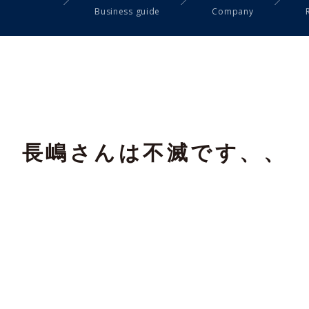
Business guide
Company
、
長嶋さんは不滅です、、