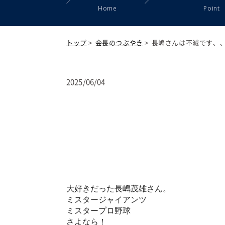
Home
Point
トップ
>
会長のつぶやき
>
長嶋さんは不滅です、
2025/06/04
大好きだった長嶋茂雄さん。
ミスタージャイアンツ
ミスタープロ野球
さよなら！